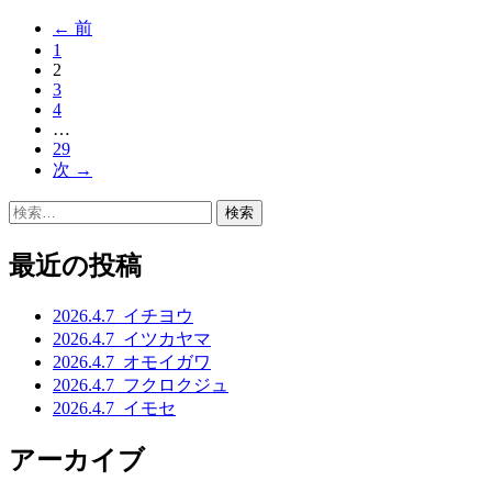
← 前
投
1
稿
2
3
ナ
4
…
ビ
29
ゲ
次 →
ー
検
索:
シ
最近の投稿
ョ
ン
2026.4.7_イチヨウ
2026.4.7_イツカヤマ
2026.4.7_オモイガワ
2026.4.7_フクロクジュ
2026.4.7_イモセ
アーカイブ