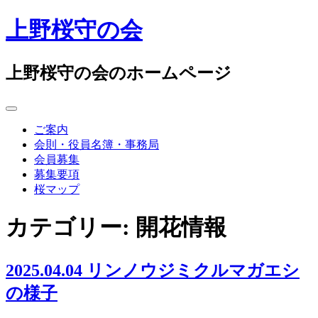
コ
上野桜守の会
ン
テ
ン
上野桜守の会のホームページ
ツ
へ
ス
キ
ご案内
ッ
会則・役員名簿・事務局
プ
会員募集
募集要項
桜マップ
カテゴリー:
開花情報
2025.04.04 リンノウジミクルマガエシ
の様子