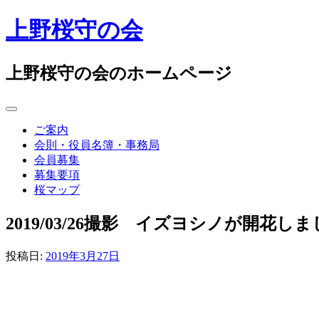
コ
上野桜守の会
ン
テ
ン
上野桜守の会のホームページ
ツ
へ
ス
キ
ご案内
ッ
会則・役員名簿・事務局
プ
会員募集
募集要項
桜マップ
2019/03/26撮影 イズヨシノが開花し
投稿日:
2019年3月27日