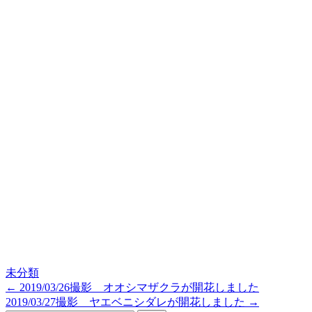
未分類
←
2019/03/26撮影 オオシマザクラが開花しました
投
2019/03/27撮影 ヤエベニシダレが開花しました
→