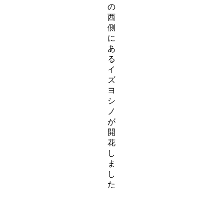
の
西
側
に
あ
る
イ
ズ
ヨ
シ
ノ
が
開
花
し
ま
し
た